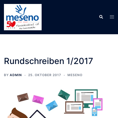
Skip
to
Tog
Search
content
men
Rundschreiben 1/2017
BY
ADMIN
25. OKTOBER 2017
MESENO