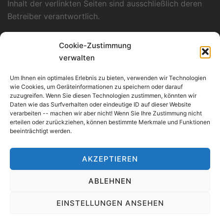
Inhalt der verlinkten Seiten sind ausschließlich deren
Betreiber verantwortlich.
Datenschutzerklärung
Cookie-Zustimmung
Unsere Datenschutzerklärung finden Sie
hier
.
verwalten
Verantwortlich für Konzept, Layout und
Um Ihnen ein optimales Erlebnis zu bieten, verwenden wir Technologien
Programmierung
wie Cookies, um Geräteinformationen zu speichern oder darauf
zuzugreifen. Wenn Sie diesen Technologien zustimmen, könnten wir
Kümmerle Consulting
Daten wie das Surfverhalten oder eindeutige ID auf dieser Website
Werderstraße 135/1
verarbeiten -- machen wir aber nicht! Wenn Sie Ihre Zustimmung nicht
erteilen oder zurückziehen, können bestimmte Merkmale und Funktionen
D-74074 Heilbronn
beeinträchtigt werden.
AKZEPTIEREN
ABLEHNEN
EINSTELLUNGEN ANSEHEN
meseno-Elsa-Sitter-Stiftung I gemeinnützige, soziale