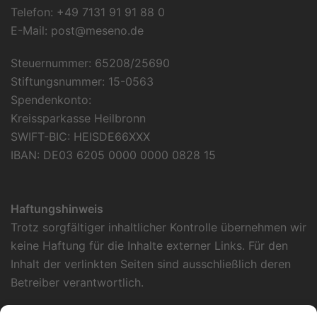
Telefon: +49 7131 91 91 88 0
E-Mail:
post@meseno.de
Steuernummer: 65208/25690
Stiftungsnummer: 15-0563
Spendenkonto:
Kreissparkasse Heilbronn
SWIFT-BIC: HEISDE66XXX
IBAN: DE03 6205 0000 0000 0828 15
Haftungshinweis
Trotz sorgfältiger inhaltlicher Kontrolle übernehmen wir
keine Haftung für die Inhalte externer Links. Für den
Inhalt der verlinkten Seiten sind ausschließlich deren
Betreiber verantwortlich.
Datenschutzerklärung