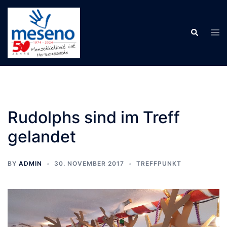
Skip
to
Tog
Search
content
men
Rudolphs sind im Treff
gelandet
BY
ADMIN
30. NOVEMBER 2017
TREFFPUNKT