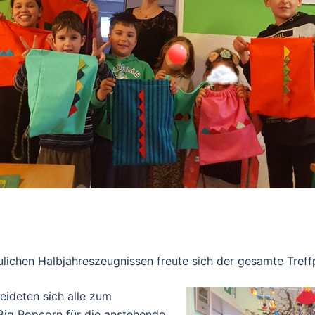
ulichen Halbjahreszeugnissen freute sich der gesamte Tref
leideten sich alle zum
ißig Popcorn für die anstehende