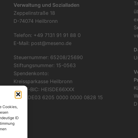
T
Verwaltung und Sozialladen
ü
Zeppelinstraße 18
e
D-74074 Heilbronn
S
Telefon: +49 7131 91 91 88 0
v
E-Mail:
post@meseno.de
D
Steuernummer: 65208/25690
U
Stiftungsnummer: 15-0563
V
Spendenkonto:
P
Kreissparkasse Heilbronn
K
SWIFT-BIC: HEISDE66XXX
W
IBAN: DE03 6205 0000 0000 0828 15
D
e Cookies,
iesen
ndeutige ID
ustimmung
onen