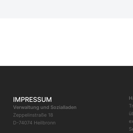
H
IMPRESSUM
T
Verwaltung und Sozialladen
ü
Zeppelinstraße 18
e
D-74074 Heilbronn
S