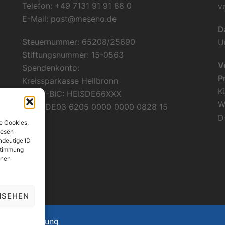
Telefon: +49 7131 91 91 88 0
v
E-Mail:
post@meseno.de
D
Steuernummer: 65208/25690
U
Stiftungsnummer: 15-0563
V
Spendenkonto:
P
Kreissparkasse Heilbronn
K
SWIFT-BIC: HEISDE66XXX
W
IBAN: DE03 6205 0000 0000 0828 15
D
e Cookies,
iesen
ndeutige ID
ustimmung
onen
NSEHEN
soziale Stiftung