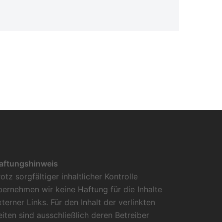
aftungshinweis
rotz sorgfältiger inhaltlicher Kontrolle
bernehmen wir keine Haftung für die Inhalte
xterner Links. Für den Inhalt der verlinkten
eiten sind ausschließlich deren Betreiber