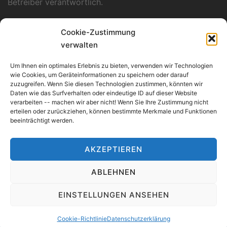
Betreiber verantwortlich.
Datenschutzerklärung
Cookie-Zustimmung
Unsere Datenschutzerklärung finden Sie
hier
.
verwalten
Verantwortlich für Konzept, Layout und
Um Ihnen ein optimales Erlebnis zu bieten, verwenden wir Technologien
Programmierung
wie Cookies, um Geräteinformationen zu speichern oder darauf
zuzugreifen. Wenn Sie diesen Technologien zustimmen, könnten wir
Kümmerle Consulting
Daten wie das Surfverhalten oder eindeutige ID auf dieser Website
Werderstraße 135/1
verarbeiten -- machen wir aber nicht! Wenn Sie Ihre Zustimmung nicht
erteilen oder zurückziehen, können bestimmte Merkmale und Funktionen
D-74074 Heilbronn
beeinträchtigt werden.
AKZEPTIEREN
ABLEHNEN
EINSTELLUNGEN ANSEHEN
meseno-Elsa-Sitter-Stiftung I gemeinnützige, soziale
Stiftung
Cookie-Richtlinie
Datenschutzerklärung