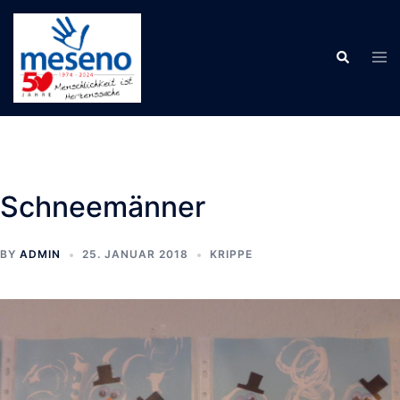
Skip
to
Tog
Search
content
men
Schneemänner
BY
ADMIN
25. JANUAR 2018
KRIPPE