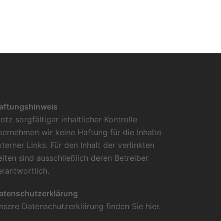
aftungshinweis
rotz sorgfältiger inhaltlicher Kontrolle
bernehmen wir keine Haftung für die Inhalte
xterner Links. Für den Inhalt der verlinkten
eiten sind ausschließlich deren Betreiber
erantwortlich.
atenschutzerklärung
nsere Datenschutzerklärung finden Sie
hier
.