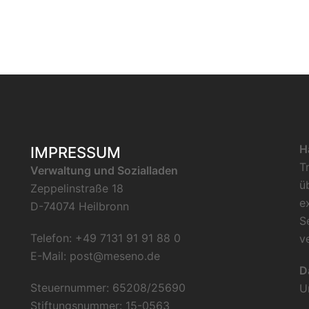
H
IMPRESSUM
T
Verwaltung und Sozialladen
ü
Zeppelinstraße 18
e
D-74074 Heilbronn
S
Telefon: +49 7131 91 91 88 0
v
E-Mail:
post@meseno.de
D
Steuernummer: 65208/25690
U
Stiftungsnummer: 15-0563