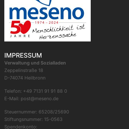
IMPRESSUM
Verwaltung und Sozialladen
Zeppelinstraße 18
D-74074 Heilbronn
Telefon: +49 7131 91 91 88 0
E-Mail:
post@meseno.de
Steuernummer: 65208/25690
Stiftungsnummer: 15-0563
Spendenkonto: