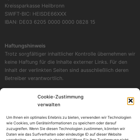
Kreissparkasse Heilbronn
SWIFT-BIC: HEISDE66XXX
IBAN: DE03 6205 0000 0000 0828 15
Haftungshinweis
Trotz sorgfältiger inhaltlicher Kontrolle übernehmen wir
keine Haftung für die Inhalte externer Links. Für den
Inhalt der verlinkten Seiten sind ausschließlich deren
Betreiber verantwortlich.
Datenschutzerklärung
Cookie-Zustimmung
Unsere Datenschutzerklärung finden Sie
hier
.
verwalten
Verantwortlich für Konzept, Layout und
Um Ihnen ein optimales Erlebnis zu bieten, verwenden wir Technologien
Programmierung
wie Cookies, um Geräteinformationen zu speichern oder darauf
zuzugreifen. Wenn Sie diesen Technologien zustimmen, könnten wir
Kümmerle Consulting
Daten wie das Surfverhalten oder eindeutige ID auf dieser Website
Werderstraße 135/1
verarbeiten -- machen wir aber nicht! Wenn Sie Ihre Zustimmung nicht