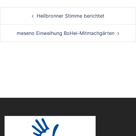
Post
Heilbronner Stimme berichtet
navigation
meseno Einweihung BoHei-Mitmachgärten