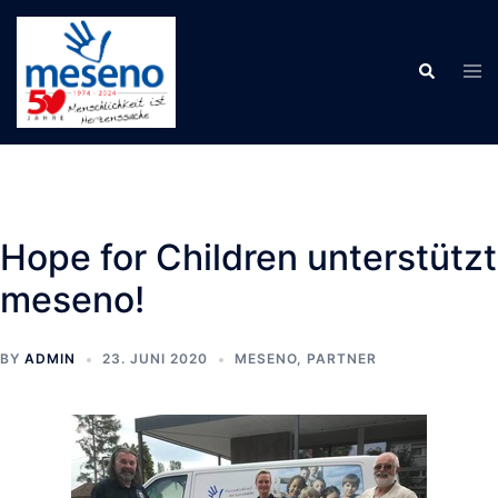
Skip
to
Tog
Search
content
men
Hope for Children unterstützt
meseno!
BY
ADMIN
23. JUNI 2020
MESENO
,
PARTNER