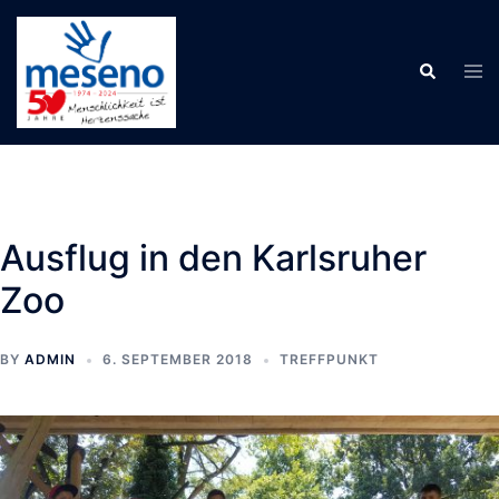
Skip
to
Tog
Search
content
men
Ausflug in den Karlsruher
Zoo
BY
ADMIN
6. SEPTEMBER 2018
TREFFPUNKT