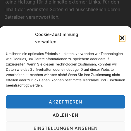
keine Haftung für die Inhalte externer Links. Für den
Inhalt der verlinkten Seiten sind ausschließlich deren
Betreiber verantwortlich.
Datenschutzerklärung
Cookie-Zustimmung
Unsere Datenschutzerklärung finden Sie
hier
.
verwalten
Verantwortlich für Konzept, Layout und
Um Ihnen ein optimales Erlebnis zu bieten, verwenden wir Technologien
Programmierung
wie Cookies, um Geräteinformationen zu speichern oder darauf
zuzugreifen. Wenn Sie diesen Technologien zustimmen, könnten wir
Kümmerle Consulting
Daten wie das Surfverhalten oder eindeutige ID auf dieser Website
Werderstraße 135/1
verarbeiten -- machen wir aber nicht! Wenn Sie Ihre Zustimmung nicht
erteilen oder zurückziehen, können bestimmte Merkmale und Funktionen
D-74074 Heilbronn
beeinträchtigt werden.
AKZEPTIEREN
ABLEHNEN
EINSTELLUNGEN ANSEHEN