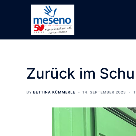
Skip
to
content
Zurück im Schul
BY
BETTINA KÜMMERLE
14. SEPTEMBER 2023
T