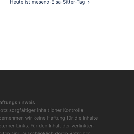
Heute ist meseno-Elsa-Sitter-Tag
aftungshinweis
rotz sorgfältiger inhaltlicher Kontrolle
bernehmen wir keine Haftung für die Inhalte
xterner Links. Für den Inhalt der verlinkten
eiten sind ausschließlich deren Betreiber