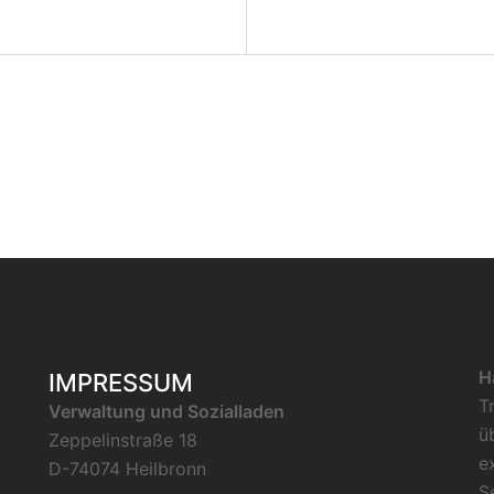
H
IMPRESSUM
T
Verwaltung und Sozialladen
ü
Zeppelinstraße 18
e
D-74074 Heilbronn
S