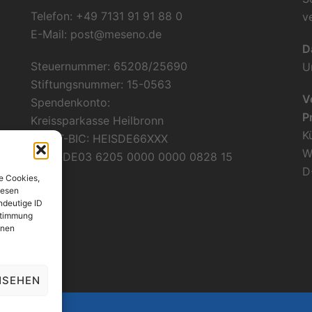
Telefon: +49 7131 91 91 88 0
v
E-Mail:
post@meseno.de
D
Steuernummer: 65208/25690
U
Stiftungsnummer: 15-0563
V
Spendenkonto:
P
Kreissparkasse Heilbronn
K
SWIFT-BIC: HEISDE66XXX
W
IBAN: DE03 6205 0000 0000 0828 15
D
e Cookies,
iesen
ndeutige ID
ustimmung
onen
NSEHEN