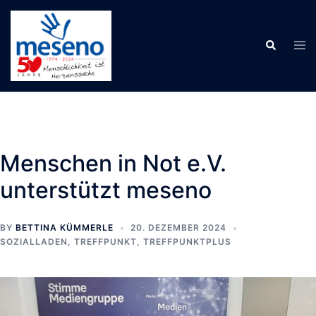
Skip
to
Tog
Search
content
men
Menschen in Not e.V.
unterstützt meseno
BY
BETTINA KÜMMERLE
20. DEZEMBER 2024
SOZIALLADEN
,
TREFFPUNKT
,
TREFFPUNKTPLUS