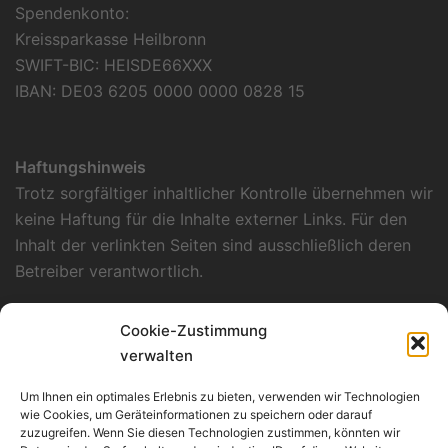
Spendenkonto:
Kreissparkasse Heilbronn
SWIFT-BIC: HEISDE66XXX
IBAN: DE03 6205 0000 0000 0828 15
Haftungshinweis
Trotz sorgfältiger inhaltlicher Kontrolle übernehmen wir
keine Haftung für die Inhalte externer Links. Für den
Inhalt der verlinkten Seiten sind ausschließlich deren
Betreiber verantwortlich.
Datenschutzerklärung
Cookie-Zustimmung
Unsere Datenschutzerklärung finden Sie
hier
.
verwalten
Verantwortlich für Konzept, Layout und
Um Ihnen ein optimales Erlebnis zu bieten, verwenden wir Technologien
Programmierung
wie Cookies, um Geräteinformationen zu speichern oder darauf
zuzugreifen. Wenn Sie diesen Technologien zustimmen, könnten wir
Kümmerle Consulting