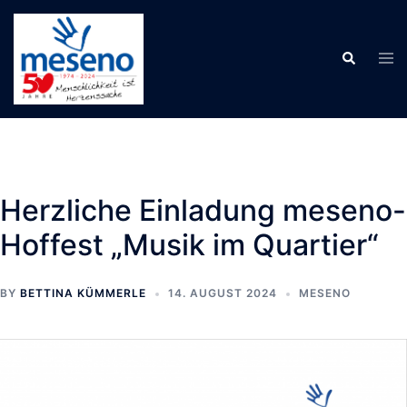
Skip
to
Tog
Search
content
men
Herzliche Einladung meseno-
Hoffest „Musik im Quartier“
BY
BETTINA KÜMMERLE
14. AUGUST 2024
MESENO