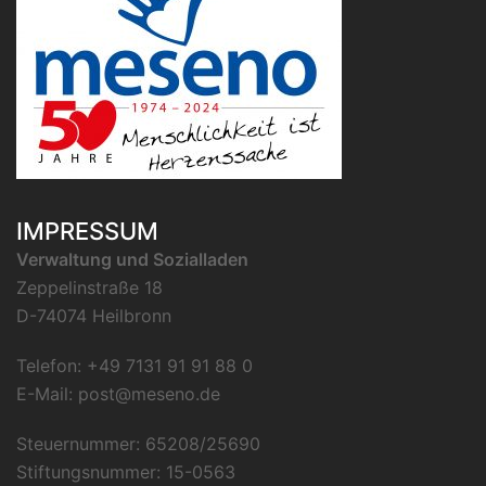
IMPRESSUM
Verwaltung und Sozialladen
Zeppelinstraße 18
D-74074 Heilbronn
Telefon: +49 7131 91 91 88 0
E-Mail:
post@meseno.de
Steuernummer: 65208/25690
Stiftungsnummer: 15-0563