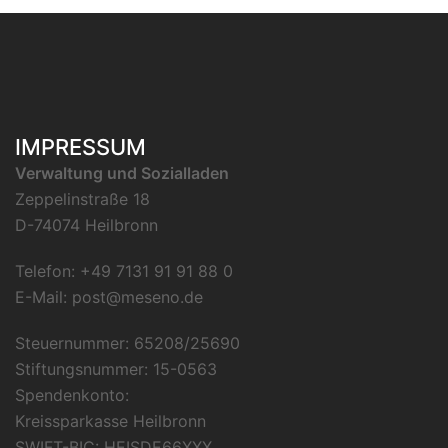
IMPRESSUM
Verwaltung und Sozialladen
Zeppelinstraße 18
D-74074 Heilbronn
Telefon: +49 7131 91 91 88 0
E-Mail:
post@meseno.de
Steuernummer: 65208/25690
Stiftungsnummer: 15-0563
Spendenkonto:
Kreissparkasse Heilbronn
SWIFT-BIC: HEISDE66XXX