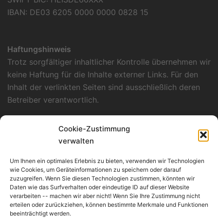
IBAN: DE03 6205 0000 0000 0828 15
Haftungshinweis
Trotz sorgfältiger inhaltlicher Kontrolle übernehmen wir
keine Haftung für die Inhalte externer Links. Für den
Inhalt der verlinkten Seiten sind ausschließlich deren
Betreiber verantwortlich.
Datenschutzerklärung
Cookie-Zustimmung
Unsere Datenschutzerklärung finden Sie
hier
.
verwalten
Verantwortlich für Konzept, Layout und
Um Ihnen ein optimales Erlebnis zu bieten, verwenden wir Technologien
Programmierung
wie Cookies, um Geräteinformationen zu speichern oder darauf
zuzugreifen. Wenn Sie diesen Technologien zustimmen, könnten wir
Kümmerle Consulting
Daten wie das Surfverhalten oder eindeutige ID auf dieser Website
Werderstraße 135/1
verarbeiten -- machen wir aber nicht! Wenn Sie Ihre Zustimmung nicht
erteilen oder zurückziehen, können bestimmte Merkmale und Funktionen
D-74074 Heilbronn
beeinträchtigt werden.