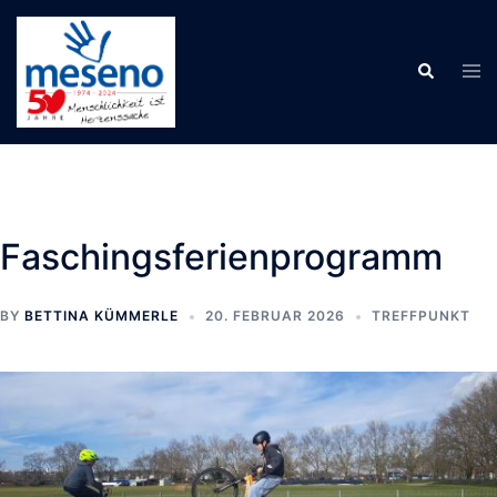
Skip
to
Tog
Search
content
men
Faschingsferienprogramm
BY
BETTINA KÜMMERLE
20. FEBRUAR 2026
TREFFPUNKT