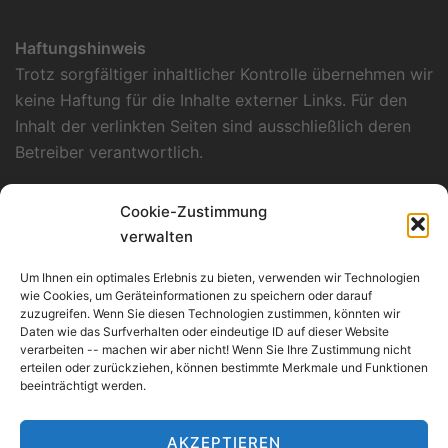
Haftungshinweis
Trotz sorgfältiger inhaltlicher Kontrolle übernehmen wir
keine Haftung für die Inhalte externer Links. Für den
Inhalt der verlinkten Seiten sind ausschließlich deren
Betreiber verantwortlich.
Datenschutzerklärung
Cookie-Zustimmung
Unsere Datenschutzerklärung finden Sie
hier
.
verwalten
Verantwortlich für Konzept, Layout und
Um Ihnen ein optimales Erlebnis zu bieten, verwenden wir Technologien
Programmierung
wie Cookies, um Geräteinformationen zu speichern oder darauf
zuzugreifen. Wenn Sie diesen Technologien zustimmen, könnten wir
Kümmerle Consulting
Daten wie das Surfverhalten oder eindeutige ID auf dieser Website
Werderstraße 135/1
verarbeiten -- machen wir aber nicht! Wenn Sie Ihre Zustimmung nicht
erteilen oder zurückziehen, können bestimmte Merkmale und Funktionen
D-74074 Heilbronn
beeinträchtigt werden.
AKZEPTIEREN