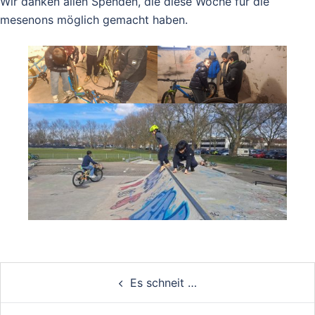
Wir danken allen Spenden, die diese Woche für die
mesenons möglich gemacht haben.
Post
Es schneit …
navigation