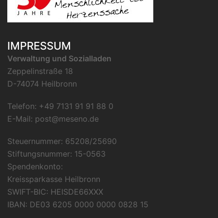
IMPRESSUM
Verwaltung und Sozialladen
Zeppelinstraße 18
D-74074 Heilbronn
Telefon: +49 7131 91 91 88 0
E-Mail:
post@meseno.de
Steuernummer: 65208/25690
Stiftungsnummer: 15-0563
Spendenkonto:
Kreissparkasse Heilbronn
SWIFT-BIC: HEISDE66XXX
IBAN: DE03 6205 0000 0000 0828 15