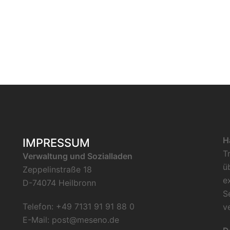
H
IMPRESSUM
T
Verwaltung und Sozialladen
ü
Zeppelinstraße 18
e
D-74074 Heilbronn
S
Telefon: +49 7131 91 91 88 0
v
E-Mail:
post@meseno.de