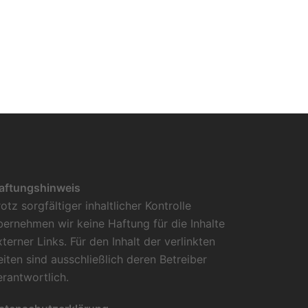
aftungshinweis
rotz sorgfältiger inhaltlicher Kontrolle
bernehmen wir keine Haftung für die Inhalte
xterner Links. Für den Inhalt der verlinkten
eiten sind ausschließlich deren Betreiber
erantwortlich.