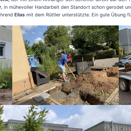
r
, in mühevoller Handarbeit den Standort schon gerodet un
ährend
Elias
mit dem Rüttler unterstützte. Ein gute Übung f