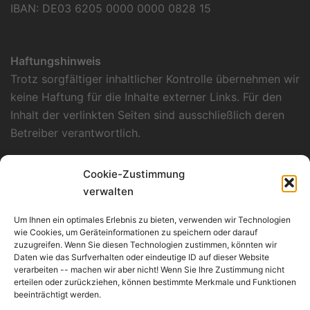
IBAN: DE03 6205 0000 0000 0828 15
Haftungshinweis
Trotz sorgfältiger inhaltlicher Kontrolle übernehmen wir
keine Haftung für die Inhalte externer Links. Für den
Inhalt der verlinkten Seiten sind ausschließlich deren
Betreiber verantwortlich.
Datenschutzerklärung
Cookie-Zustimmung
Unsere Datenschutzerklärung finden Sie
hier
.
verwalten
Verantwortlich für Konzept, Layout und
Um Ihnen ein optimales Erlebnis zu bieten, verwenden wir Technologien
Programmierung
wie Cookies, um Geräteinformationen zu speichern oder darauf
zuzugreifen. Wenn Sie diesen Technologien zustimmen, könnten wir
Kümmerle Consulting
Daten wie das Surfverhalten oder eindeutige ID auf dieser Website
Werderstraße 135/1
verarbeiten -- machen wir aber nicht! Wenn Sie Ihre Zustimmung nicht
erteilen oder zurückziehen, können bestimmte Merkmale und Funktionen
D-74074 Heilbronn
beeinträchtigt werden.