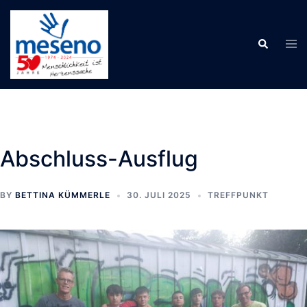
Skip
to
Tog
Search
content
men
Abschluss-Ausflug
BY
BETTINA KÜMMERLE
30. JULI 2025
TREFFPUNKT