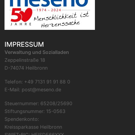
IMPRESSUM
Verwaltung und Sozialladen
Zeppelinstraße 18
D-74074 Heilbronn
Telefon: +49 7131 91 91 88 0
E-Mail:
post@meseno.de
Steuernummer: 65208/25690
Stiftungsnummer: 15-0563
Spendenkonto:
Kreissparkasse Heilbronn
SWIFT-BIC: HEISDE66XXX