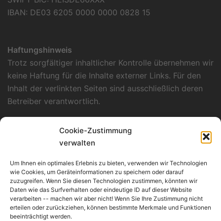
IBAN: DE03 6205 0000 0000 0828 15
Haftungshinweis
Trotz sorgfältiger inhaltlicher Kontrolle übernehmen wir
keine Haftung für die Inhalte externer Links. Für den
Inhalt der verlinkten Seiten sind ausschließlich deren
Betreiber verantwortlich.
Datenschutzerklärung
Cookie-Zustimmung
Unsere Datenschutzerklärung finden Sie
hier
.
verwalten
Verantwortlich für Konzept, Layout und
Um Ihnen ein optimales Erlebnis zu bieten, verwenden wir Technologien
Programmierung
wie Cookies, um Geräteinformationen zu speichern oder darauf
zuzugreifen. Wenn Sie diesen Technologien zustimmen, könnten wir
Kümmerle Consulting
Daten wie das Surfverhalten oder eindeutige ID auf dieser Website
Werderstraße 135/1
verarbeiten -- machen wir aber nicht! Wenn Sie Ihre Zustimmung nicht
erteilen oder zurückziehen, können bestimmte Merkmale und Funktionen
D-74074 Heilbronn
beeinträchtigt werden.