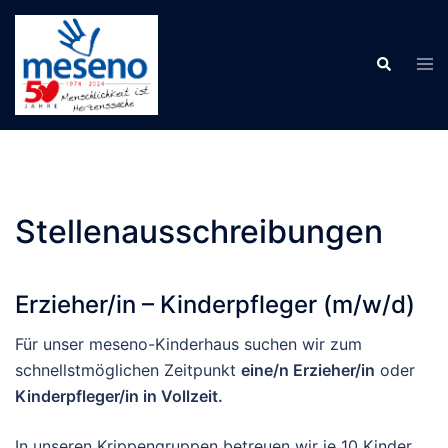
Skip
to
Tog
Search
content
men
Stellenausschreibungen
Erzieher/in – Kinderpfleger (m/w/d)
Für unser meseno-Kinderhaus suchen wir zum
schnellstmöglichen Zeitpunkt
eine/n Erzieher/in
oder
Kinderpfleger/in in Vollzeit.
In unseren Krippengruppen betreuen wir je 10 Kinder